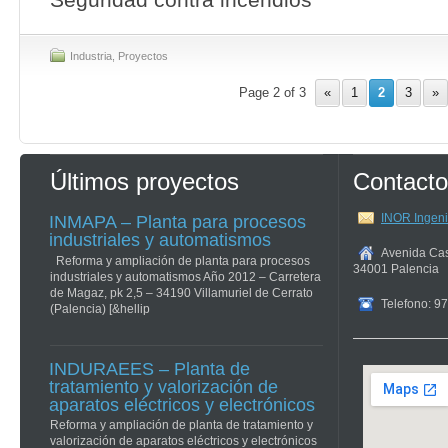
Industria
,
Proyectos
Page 2 of 3
«
1
2
3
»
Últimos proyectos
Contacto
INOR Ingeni
INMAPA – Planta para procesos
industriales y automatismos
Avenida Casa
Reforma y ampliación de planta para procesos
34001
Palencia
industriales y automatismos Año 2012 – Carretera
de Magaz, pk 2,5 – 34190 Villamuriel de Cerrato
Telefono: 9
(Palencia) [&hellip
INDURAEES – Planta de
tratamiento y valorización de
aparatos eléctricos y electrónicos
Reforma y ampliación de planta de tratamiento y
valorización de aparatos eléctricos y electrónicos