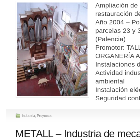
Ampliación de t
restauración d
Año 2004 – Pol
parcelas 23 y
(Palencia)
Promotor: TA
ORGANERÍA AC
Instalaciones 
Actividad indus
ambiental
Instalación elé
Seguridad cont
Industria
,
Proyectos
METALL – Industria de mec