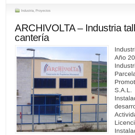
Industria
,
Proyectos
ARCHIVOLTA – Industria tall
cantería
Industr
Año 20
Indust
Parcel
Promoto
S.A.L.
Instal
desarro
Activid
Licenc
Instala