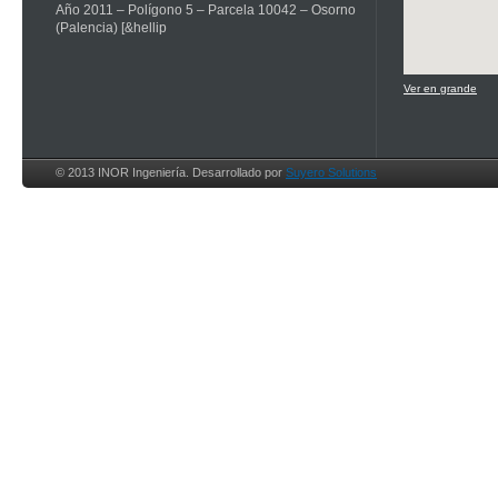
Año 2011 – Polígono 5 – Parcela 10042 – Osorno
(Palencia) [&hellip
Ver en grande
© 2013 INOR Ingeniería. Desarrollado por
Suyero Solutions