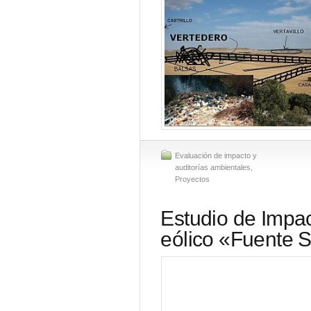
Evaluación de impacto y
auditorías ambientales
,
Proyectos
Estudio de Impac
eólico «Fuente 