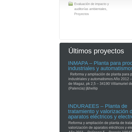
Evaluación de impacto y
auditorías ambientales
,
Proyectos
Últimos proyectos
INMAPA – Planta para pro
industriales y automatismo
Reforma y ampliación de planta para 
industriales y automatismos Año 2012 –
de Magaz, pk 2,5 – 34190 Villamuriel d
(Palencia) [&hellip
INDURAEES – Planta de
tratamiento y valorización 
aparatos eléctricos y elect
Reforma y ampliación de planta de trat
valorización de aparatos eléctricos y el