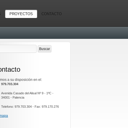
S
PROYECTOS
CONTACTO
ntacto
mos a su disposición en el:
979.703.304
Avenida Casado del Alisal Nº 9 - 1ºC -
34001 - Palencia
Telefono: 979.703.304 - Fax: 979.170.276
 mapa