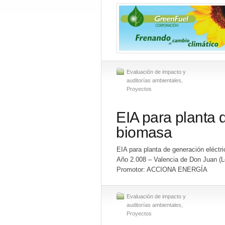
Evaluación de impacto y
auditorías ambientales
,
Proyectos
EIA para planta 
biomasa
EIA para planta de generación eléctr
Año 2.008 – Valencia de Don Juan (L
Promotor: ACCIONA ENERGÍA
Evaluación de impacto y
auditorías ambientales
,
Proyectos