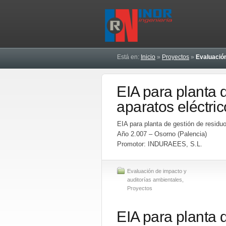
Está en:
Inicio
»
Proyectos
»
Evaluación
EIA para planta 
aparatos eléctri
EIA para planta de gestión de residu
Año 2.007 – Osorno (Palencia)
Promotor: INDURAEES, S.L.
Evaluación de impacto y
auditorías ambientales
,
Proyectos
EIA para planta 