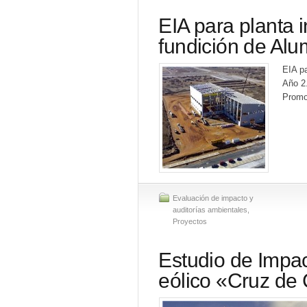
EIA para planta i
fundición de Alu
EIA pa
Año 2
Promo
Evaluación de impacto y
auditorías ambientales
,
Proyectos
Estudio de Impac
eólico «Cruz de