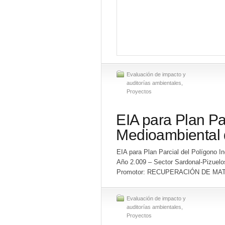
Evaluación de impacto y
auditorías ambientales
,
Proyectos
EIA para Plan Par
Medioambiental 
EIA para Plan Parcial del Polígono I
Año 2.009 – Sector Sardonal-Pizuelo
Promotor: RECUPERACIÓN DE MA
Evaluación de impacto y
auditorías ambientales
,
Proyectos