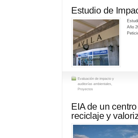
Estudio de Impac
Estud
Año 2
Petic
Evaluación de impacto y
auditorías ambientales
,
Proyectos
EIA de un centro
reciclaje y valor