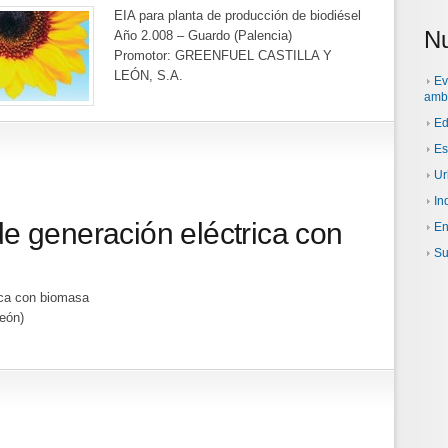
EIA para planta de producción de biodiésel
Nu
Año 2.008 – Guardo (Palencia)
Promotor: GREENFUEL CASTILLA Y
LEÓN, S.A.
Ev
amb
Ed
Es
Ur
In
de generación eléctrica con
En
Su
ica con biomasa
eón)