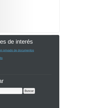
es de interés
n privado de documentos
to
ar