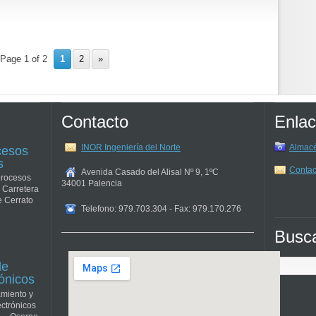
Page 1 of 2
1
2
»
Contacto
Enlac
INOR Ingeniería del Norte
Almacé
cesos
s
Contac
Avenida Casado del Alisal Nº 9, 1ºC
procesos
34001
Palencia
 Carretera
e Cerrato
Telefono: 979.703.304 - Fax: 979.170.276
Busc
de
rónicos
amiento y
ectrónicos