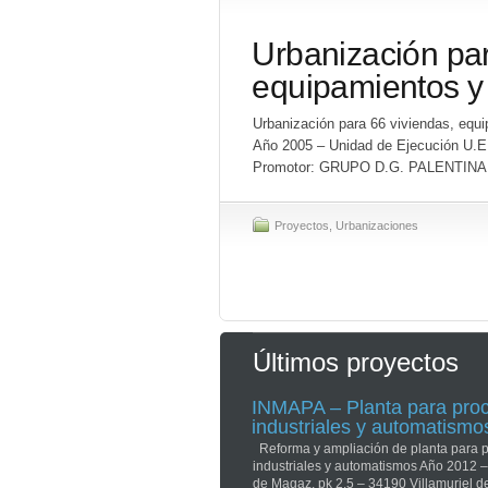
Urbanización par
equipamientos y 
Urbanización para 66 viviendas, equi
Año 2005 – Unidad de Ejecución U.E.0
Promotor: GRUPO D.G. PALENTINA 
Proyectos
,
Urbanizaciones
Últimos proyectos
INMAPA – Planta para pro
industriales y automatismo
Reforma y ampliación de planta para 
industriales y automatismos Año 2012 –
de Magaz, pk 2,5 – 34190 Villamuriel d