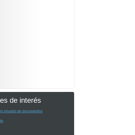
es de interés
n privado de documentos
to