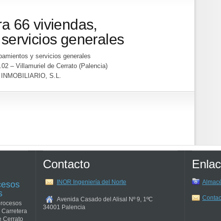
a 66 viviendas,
servicios generales
pamientos y servicios generales
2 – Villamuriel de Cerrato (Palencia)
INMOBILIARIO, S.L.
Contacto
Enlac
INOR Ingeniería del Norte
Almacé
cesos
s
Contac
Avenida Casado del Alisal Nº 9, 1ºC
procesos
34001
Palencia
 Carretera
e Cerrato