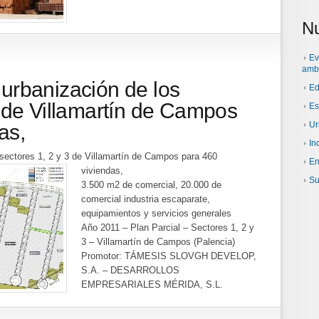
Nu
Ev
amb
urbanización de los
Ed
3 de Villamartín de Campos
Es
Ur
as,
In
sectores 1, 2 y 3 de Villamartín de Campos para 460
En
viviendas,
Su
3.500 m2 de comercial, 20.000 de
comercial industria escaparate,
equipamientos y servicios generales
Año 2011 – Plan Parcial – Sectores 1, 2 y
3 – Villamartín de Campos (Palencia)
Promotor: TÁMESIS SLOVGH DEVELOP,
S.A. – DESARROLLOS
EMPRESARIALES MÉRIDA, S.L.