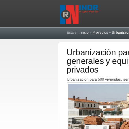
Está en:
Inicio
»
Proyectos
»
Urbanizac
Urbanización par
generales y equi
privados
Urbanización para 500 viviendas, ser