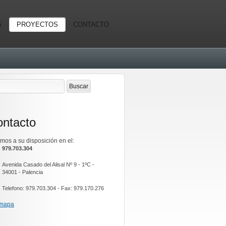
S
PROYECTOS
CONTACTO
ntacto
mos a su disposición en el:
979.703.304
Avenida Casado del Alisal Nº 9 - 1ºC -
34001 - Palencia
Telefono: 979.703.304 - Fax: 979.170.276
 mapa